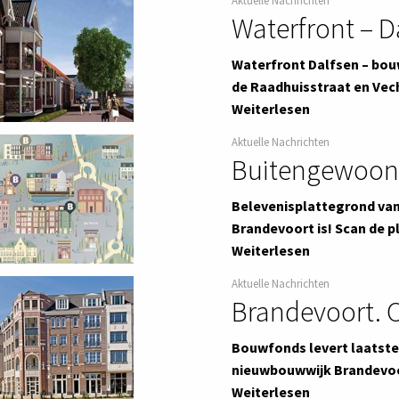
Aktuelle Nachrichten
Waterfront – D
Waterfront Dalfsen – bouw
de Raadhuisstraat en Vec
Weiterlesen
Aktuelle Nachrichten
Buitengewoon
Belevenisplattegrond van
Brandevoort is! Scan de 
Weiterlesen
Aktuelle Nachrichten
Brandevoort. O
Bouwfonds levert laatste
nieuwbouwwijk Brandevoor
Weiterlesen