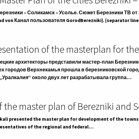
Master Plan of the cities Berezniki 
езники – Соликамск – Усолье. Сюжет Березники ТВ от 26 н
d von Канал пользователя GorodBerezniki]. [separator line
sentation of the masterplan for th
ецкие архитекторы представили мастер-план Березник
ех городов Верхнекамья прошла в березниковской гор
 „Уралкалия“ около двух лет разрабатывала группа…
f the master plan of Berezniki and
kali presented the master plan for development of the towns 
esentatives of the regional and federal…