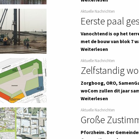
Aktuelle Nachrichten
Eerste paal ge
Vanochtend is op het terr
met de bouw van blok 7 w
Weiterlesen
Aktuelle Nachrichten
Zelfstandig wo
Zorgboog, ORO, SamenGaa
woCom zullen dit jaar sa
Weiterlesen
Aktuelle Nachrichten
Große Zustimm
Pforzheim. Der Gemeinder