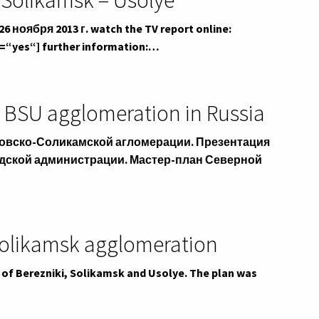
– Solikamsk – Usolye
оября 2013 г. watch the TV report online:
=“yes“] further information:…
e BSU agglomeration in Russia
овско-Соликамской агломерации. Презентация
одской администрации. Мастер-план Северной
 Solikamsk agglomeration
of Berezniki, Solikamsk and Usolye. The plan was