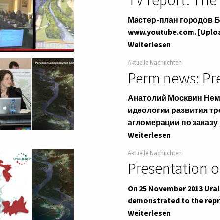
TV report: The 
Мастер-план городов Бер
www.youtube.com. [Uploa
Weiterlesen
Aktuelle Nachrichten
Perm news: Pre
Анатолий Москвин Нем
идеологии развития тр
агломерации по заказу
Weiterlesen
Aktuelle Nachrichten
Presentation o
On 25 November 2013 Ural
demonstrated to the repr
Weiterlesen