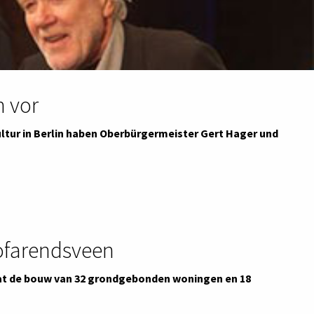
n vor
ltur in Berlin haben Oberbürgermeister Gert Hager und
lofarendsveen
mvat de bouw van 32 grondgebonden woningen en 18