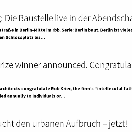
g: Die Baustelle live in der Abendsc
traße in Berlin-Mitte im rbb. Serie: Berlin baut. Berlin ist vie
en Schlossplatz bis…
rize winner announced. Congratulatio
rchitects congratulate Rob Krier, the firm’s “intellecutal fat
ded annually to individuals or…
cht den urbanen Aufbruch – jetzt!