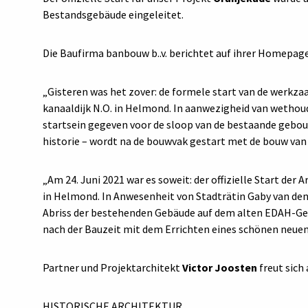
Bestandsgebäude eingeleitet.
Die Baufirma banbouw b..v. berichtet auf ihrer Homepage
„Gisteren was het zover: de formele start van de werk
kanaaldijk N.O. in Helmond. In aanwezigheid van wetho
startsein gegeven voor de sloop van de bestaande gebou
historie – wordt na de bouwvak gestart met de bouw van
„Am 24. Juni 2021 war es soweit: der offizielle Start der
in Helmond. In Anwesenheit von Stadträtin Gaby van de
Abriss der bestehenden Gebäude auf dem alten EDAH-Ge
nach der Bauzeit mit dem Errichten eines schönen neue
Partner und Projektarchitekt
Victor Joosten
freut sich
HISTORISCHE ARCHITEKTUR