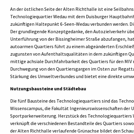
An der östlichen Seite der Alten Richthalle ist eine Seilbahn
Technologiequartier Wedau mit dem Duisburger Hauptbahnh
zukünftigen Haltepunkt 6-Seen-Wedau verbunden werden. D
Der grundlegende Konzeptgedanke, den Autozielverkehr über
Unterführung von der Bissingheimer Straße abzufangen, hat s
autoarmen Quartiers führt zu einem abgeänderten Erschli
zugunsten von Aufenthaltsqualitäten in dem zukünftigen Qu
mittige achsiale Durchfahrbarkeit des Quartiers für den MIV
Durchwegung von den Quartiersgargen im Osten zur Regatta
Stärkung des Umweltverbundes und bietet eine direkte umw
Nutzungsbausteine und Städtebau
Die fünf Bausteine des Technologiequartiers sind das Tech
Wissenscampus, die Fakultät Ingenieurswissenschaften der U
Sportparkerweiterung. Herzstück des Technologiequartiers We
verknüpft die verschiedenen Bestandteile des Quartiers sowoh
der Alten Richthalle verlaufende Grünachse bildet den Schau