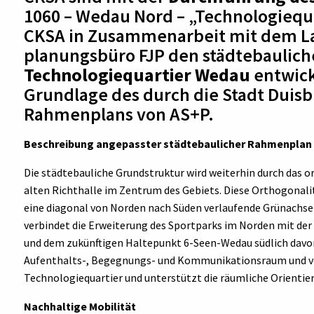
1060 – Wedau Nord – „Technologiequ
CKSA in Zusammenarbeit mit dem La
planungsbüro FJP den städtebaulic
Technologiequartier Wedau
entwick
Grundlage des durch die Stadt Duis
Rahmenplans von AS+P.
Beschreibung angepasster städtebaulicher Rahmenplan
Die städtebauliche Grundstruktur wird weiterhin durch das o
alten Richthalle im Zentrum des Gebiets. Diese Orthogonal
eine diagonal von Norden nach Süden verlaufende Grünachse 
verbindet die Erweiterung des Sportparks im Norden mit der
und dem zukünftigen Haltepunkt 6-Seen-Wedau südlich davon.
Aufenthalts-, Begegnungs- und Kommunikationsraum und ve
Technologiequartier und unterstützt die räumliche Orientier
Nachhaltige Mobilität