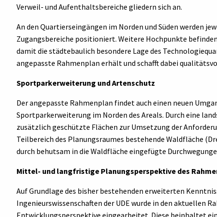
Verweil- und Aufenthaltsbereiche gliedern sich an.
An den Quartierseingängen im Norden und Süden werden jew
Zugangsbereiche positioniert. Weitere Hochpunkte befinden
damit die städtebaulich besondere Lage des Technologiequar
angepasste Rahmenplan erhält und schafft dabei qualitätsvol
Sportparkerweiterung und Artenschutz
Der angepasste Rahmenplan findet auch einen neuen Umgang
Sportparkerweiterung im Norden des Areals. Durch eine lands
zusätzlich geschützte Flächen zur Umsetzung der Anforderu
Teilbereich des Planungsraumes bestehende Waldfläche (Drei
durch behutsam in die Waldfläche eingefügte Durchwegunge
Mittel- und langfristige Planungsperspektive des Rahm
Auf Grundlage des bisher bestehenden erweiterten Kenntniss
Ingenieurswissenschaften der UDE wurde in den aktuellen Ra
Entwicklungsperspektive eingearbeitet. Diese beinhaltet e