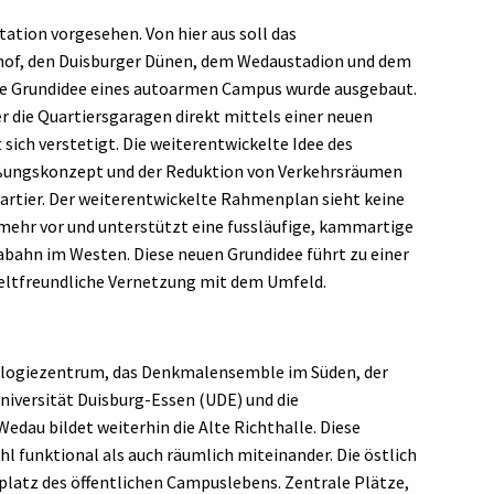
station vorgesehen. Von hier aus soll das
of, den Duisburger Dünen, dem Wedaustadion und dem
ie Grundidee eines autoarmen Campus wurde ausgebaut.
 die Quartiersgaragen direkt mittels einer neuen
ich verstetigt. Die weiterentwickelte Idee des
eßungskonzept und der Reduktion von Verkehrsräumen
artier. Der weiterentwickelte Rahmenplan sieht keine
 mehr vor und unterstützt eine fussläufige, kammartige
bahn im Westen. Diese neuen Grundidee führt zu einer
eltfreundliche Vernetzung mit dem Umfeld.
nologiezentrum, das Denkmalensemble im Süden, der
niversität Duisburg-Essen (UDE) und die
dau bildet weiterhin die Alte Richthalle. Diese
l funktional als auch räumlich miteinander. Die östlich
platz des öffentlichen Campuslebens. Zentrale Plätze,