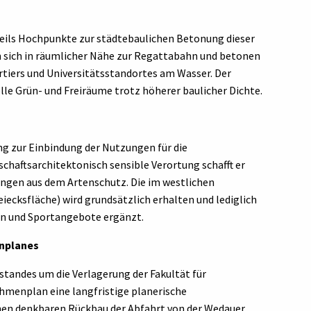
eils Hochpunkte zur städtebaulichen Betonung dieser
 sich in räumlicher Nähe zur Regattabahn und betonen
tiers und Universitätsstandortes am Wasser. Der
le Grün- und Freiräume trotz höherer baulicher Dichte.
 zur Einbindung der Nutzungen für die
chaftsarchitektonisch sensible Verortung schafft er
ngen aus dem Artenschutz. Die im westlichen
ecksfläche) wird grundsätzlich erhalten und lediglich
n und Sportangebote ergänzt.
enplanes
tandes um die Verlagerung der Fakultät für
hmenplan eine langfristige planerische
inen denkbaren Rückbau der Abfahrt von der Wedauer