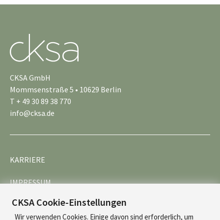
CKSA GmbH
Mommsenstraße 5 • 10629 Berlin
T + 49 30 89 38 770
info@cksa.de
KARRIERE
IMPRESSUM
CKSA Cookie-Einstellungen
DATENSCHUTZ
Wir verwenden Cookies. Einige davon sind erforderlich, um