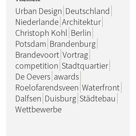
Urban Design
Deutschland
Niederlande
Architektur
Christoph Kohl
Berlin
Potsdam
Brandenburg
Brandevoort
Vortrag
competition
Stadtquartier
De Oevers
awards
Roelofarendsveen
Waterfront
Dalfsen
Duisburg
Städtebau
Wettbewerbe