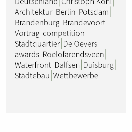
Deutschland
Christoph Kohl
Architektur
Berlin
Potsdam
Brandenburg
Brandevoort
Vortrag
competition
Stadtquartier
De Oevers
awards
Roelofarendsveen
Waterfront
Dalfsen
Duisburg
Städtebau
Wettbewerbe