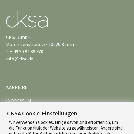
CKSA GmbH
Mommsenstraße 5 • 10629 Berlin
T + 49 30 89 38 770
info@cksa.de
KARRIERE
IMPRESSUM
CKSA Cookie-Einstellungen
DATENSCHUTZ
Wir verwenden Cookies. Einige davon sind erforderlich, um
die Funktionalität der Website zu gewährleisten. Andere sind
optional z.B. für Kartenansichten unserer Projekte oder