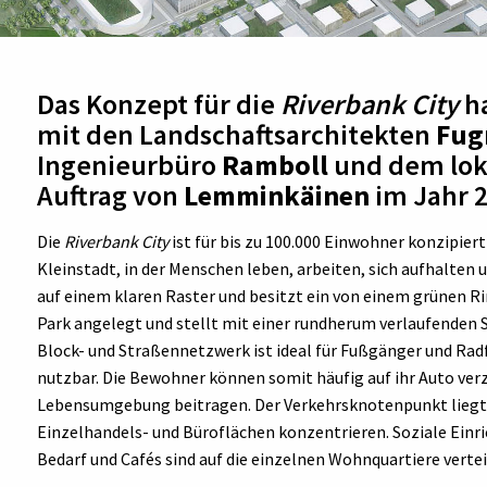
Das Konzept für die
Riverbank City
ha
mit den Landschaftsarchitekten
Fug
Ingenieurbüro
Ramboll
und dem lok
Auftrag von
Lemminkäinen
im Jahr 2
Die
Riverbank City
ist für bis zu 100.000 Einwohner konzipiert
Kleinstadt, in der Menschen leben, arbeiten, sich aufhalten 
auf einem klaren Raster und besitzt ein von einem grünen Ri
Park angelegt und stellt mit einer rundherum verlaufenden S
Block- und Straßennetzwerk ist ideal für Fußgänger und Rad
nutzbar. Die Bewohner können somit häufig auf ihr Auto ver
Lebensumgebung beitragen. Der Verkehrsknotenpunkt liegt m
Einzelhandels- und Büroflächen konzentrieren. Soziale Einr
Bedarf und Cafés sind auf die einzelnen Wohnquartiere vertei