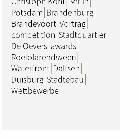
Christoph Kohl
Berlin
Potsdam
Brandenburg
Brandevoort
Vortrag
competition
Stadtquartier
De Oevers
awards
Roelofarendsveen
Waterfront
Dalfsen
Duisburg
Städtebau
Wettbewerbe