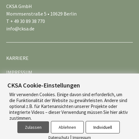
CKSA GmbH
Mommsenstraße 5 • 10629 Berlin
T + 49 30 89 38 770
info@cksa.de
KARRIERE
IMPRESSUM
CKSA Cookie-Einstellungen
DATENSCHUTZ
Wir verwenden Cookies. Einige davon sind erforderlich, um
die Funktionalität der Website zu gewährleisten. Andere sind
optional z.B. für Kartenansichten unserer Projekte oder
integrierte Videos – dieser Verwendung müssen Sie hier aktiv
zustimmen.
Zulassen
Ablehnen
Individuell
© 2026 CKSA
|
Datenschutz
Impressum