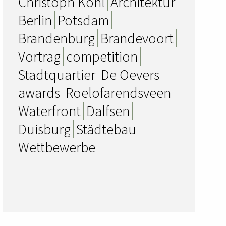
Christoph Kohl
Architektur
Berlin
Potsdam
Brandenburg
Brandevoort
Vortrag
competition
Stadtquartier
De Oevers
awards
Roelofarendsveen
Waterfront
Dalfsen
Duisburg
Städtebau
Wettbewerbe