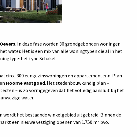
 Oevers
. In deze fase worden 36 grondgebonden woningen
et water. Het is een mix van alle woningtypen die al in het
ningtype: het type Schakel.
aal circa 300 eengezinswoningen en appartementenn. Plan
en
Hoorne Vastgoed
. Het stedenbouwkundig plan –
ecten – is zo vormgegeven dat het volledig aansluit bij het
aanwezige water.
en wordt het bestaande winkelgebied uitgebreid. Binnen de
markt een nieuwe vestiging openen van 1.750 m² bvo.