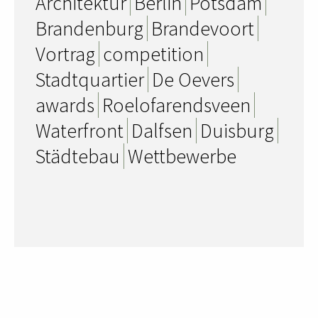
Architektur
Berlin
Potsdam
Brandenburg
Brandevoort
Vortrag
competition
Stadtquartier
De Oevers
awards
Roelofarendsveen
Waterfront
Dalfsen
Duisburg
Städtebau
Wettbewerbe