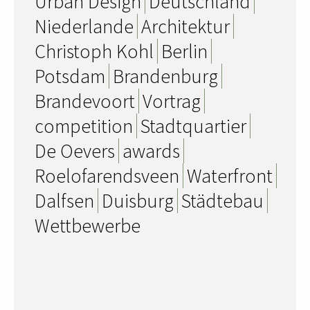
Urban Design
Deutschland
Niederlande
Architektur
Christoph Kohl
Berlin
Potsdam
Brandenburg
Brandevoort
Vortrag
competition
Stadtquartier
De Oevers
awards
Roelofarendsveen
Waterfront
Dalfsen
Duisburg
Städtebau
Wettbewerbe